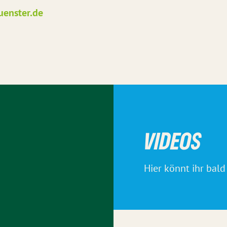
enster.de
VIDEOS
Hier könnt ihr bald