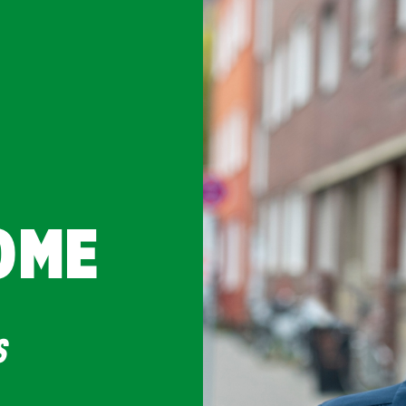
OME
s