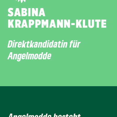
SABINA
KRAPPMANN-KLUTE
Direktkandidatin für
Angelmodde
Angelmodde besteht