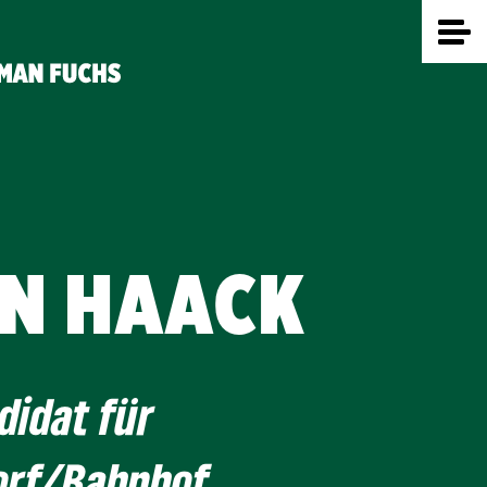
N HAACK
idat für
orf/Bahnhof